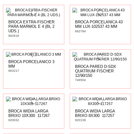
BROCA EXTRA-FISCHER
BROCA PORCELANICA 43
PARA MARMOL E 4 (BL 2
MM LUX-102537 43 MM
UDS.)
662784
662616
BROCA PORCELANICO 3
MM
BROCA PARED D-SDX
QUATRIUM FISCHER
663217
12/90/150
746504
BROCA WIDIA LARGA
BROCA WIDIA LARGA
BRIXO 10X300  117267
BRIXO 8X300  117257
920032
920138