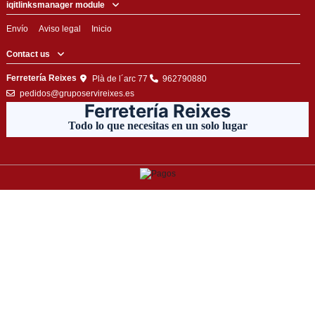
iqitlinksmanager module
Envío
Aviso legal
Inicio
Contact us
Ferretería Reixes
Plà de l´arc 77
962790880
pedidos@gruposervireixes.es
Ferretería Reixes
Todo lo que necesitas en un solo lugar