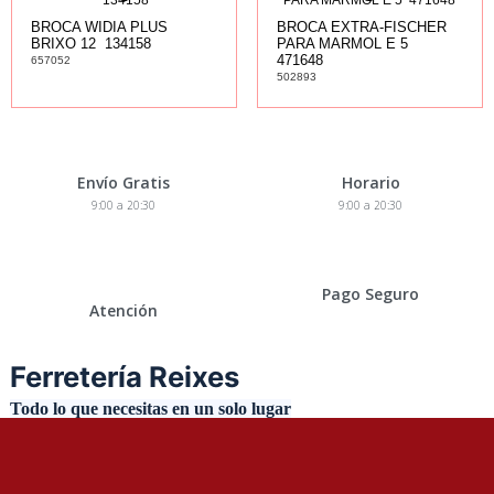
BROCA WIDIA PLUS
BROCA EXTRA-FISCHER
BRIXO 12  134158
PARA MARMOL E 5 
471648
657052
502893
Envío Gratis
Horario
9:00 a 20:30
9:00 a 20:30
Pago Seguro
Atención
Ferretería Reixes
Todo lo que necesitas en un solo lugar