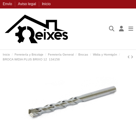
Envío
Aviso legal
Inicio
Inicio
Ferretería y Bricolaje
Ferretería General
Brocas
Widia y Hormigón
BROCA WIDIA PLUS BRIXO 12  134158