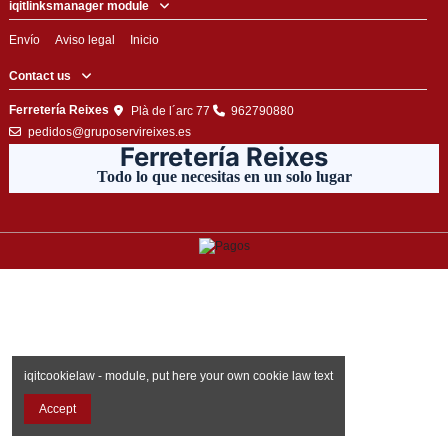
iqitlinksmanager module
Envío
Aviso legal
Inicio
Contact us
Ferretería Reixes
Plà de l´arc 77
962790880
pedidos@gruposervireixes.es
Ferretería Reixes
Todo lo que necesitas en un solo lugar
iqitcookielaw - module, put here your own cookie law text
Accept