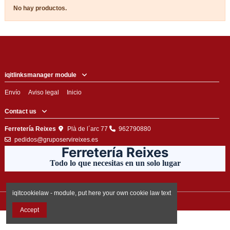
No hay productos.
iqitlinksmanager module
Envío
Aviso legal
Inicio
Contact us
Ferretería Reixes
Plà de l´arc 77
962790880
pedidos@gruposervireixes.es
Ferretería Reixes
Todo lo que necesitas en un solo lugar
iqitcookielaw - module, put here your own cookie law text
Accept