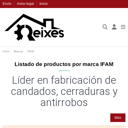
Envío
Aviso legal
Inicio
Inicio
Marcas
IFAM
Listado de productos por marca IFAM
Líder en fabricación de
candados, cerraduras y
antirrobos
Más