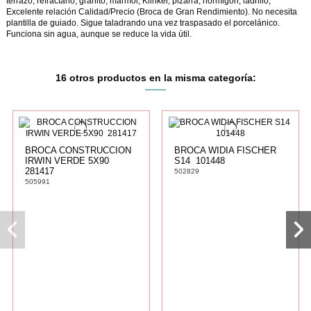
terrazo, refractario, granito, mármol, Klinker, pizarra, hormigón, ladrillo,
Excelente relación Calidad/Precio (Broca de Gran Rendimiento). No necesita
plantilla de guiado. Sigue taladrando una vez traspasado el porcelánico.
Funciona sin agua, aunque se reduce la vida útil.
16 otros productos en la misma categoría:
BROCA CONSTRUCCION
BROCA WIDIA FISCHER
IRWIN VERDE 5X90 
S14  101448
281417
502829
505991