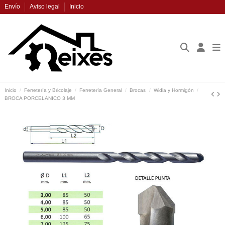
Envío
Aviso legal
Inicio
Inicio
Ferretería y Bricolaje
Ferretería General
Brocas
Widia y Hormigón
BROCA PORCELANICO 3 MM