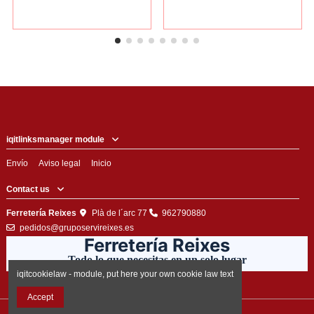
iqitlinksmanager module
Envío
Aviso legal
Inicio
Contact us
Ferretería Reixes
Plà de l´arc 77
962790880
pedidos@gruposervireixes.es
Ferretería Reixes
Todo lo que necesitas en un solo lugar
iqitcookielaw - module, put here your own cookie law text
Accept