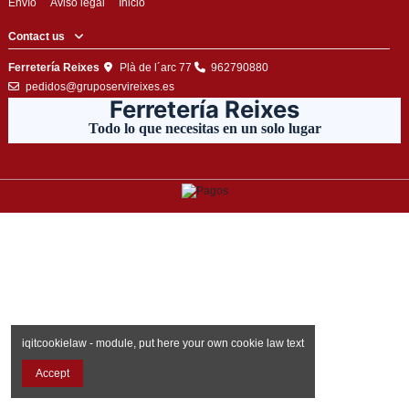
Envío
Aviso legal
Inicio
Contact us
Ferretería Reixes
Plà de l´arc 77
962790880
pedidos@gruposervireixes.es
Ferretería Reixes
Todo lo que necesitas en un solo lugar
iqitcookielaw - module, put here your own cookie law text
Accept