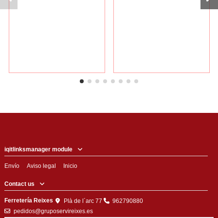
iqitlinksmanager module
Envío
Aviso legal
Inicio
Contact us
Ferretería Reixes
Plà de l´arc 77
962790880
pedidos@gruposervireixes.es