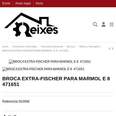
Envío
Aviso legal
Inicio
Inicio
Ferretería y Bricolaje
Ferretería General
Brocas
Widia y Hormigón
BROCA EXTRA-FISCHER PARA MARMOL E 8  471651
BROCA EXTRA-FISCHER PARA MARMOL E 8 
471651
Referencia
502896